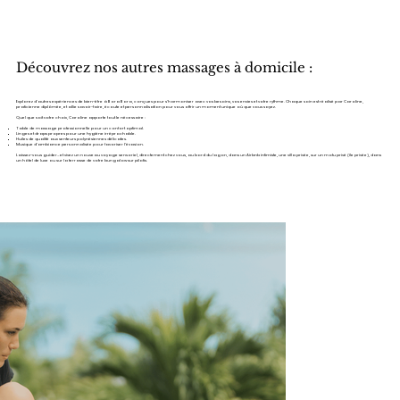
Découvrez nos autres massages à domicile :
Explorez d’autres expériences de bien-être à Bora Bora, conçues pour s’harmoniser avec vos besoins, vos envies et votre rythme. Chaque soin est réalisé par Caroline,
praticienne diplômée, et allie savoir-faire, écoute et personnalisation pour vous offrir un moment unique où que vous soyez.
Quel que soit votre choix, Caroline apporte tout le nécessaire :
Table de massage professionnelle pour un confort optimal.
Linges et draps propres pour une hygiène irréprochable.
Huiles de qualité aux senteurs polynésiennes délicates.
Musique d’ambiance personnalisée pour favoriser l’évasion.
Laissez-vous guider… et vivez un nouveau voyage sensoriel, directement chez vous, au bord du lagon, dans un Airbnb intimiste, une villa privée, sur un motu privé (île privée), dans
un hôtel de luxe ou sur la terrasse de votre bungalow sur pilotis.