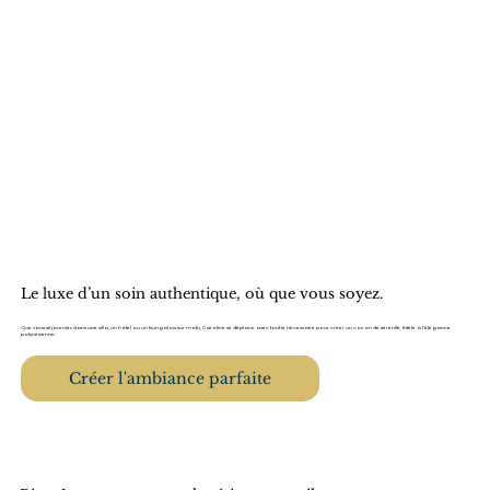
Le luxe d’un soin authentique, où que vous soyez.
Que vous séjourniez dans une villa, un hôtel ou un bungalow sur motu, Caroline se déplace avec tout le nécessaire pour créer un cocon de sérénité, fidèle à l’élégance
polynésienne.
Créer l'ambiance parfaite