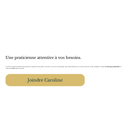
Une praticienne attentive à vos besoins.
Formée dans les plus beaux spas de Polynésie française, Caroline vous accompagne avec bienveillance, écoute et douceur. Elle adapte chaque
massage polynésien
à
votre sensibilité du moment.
Joindre Caroline