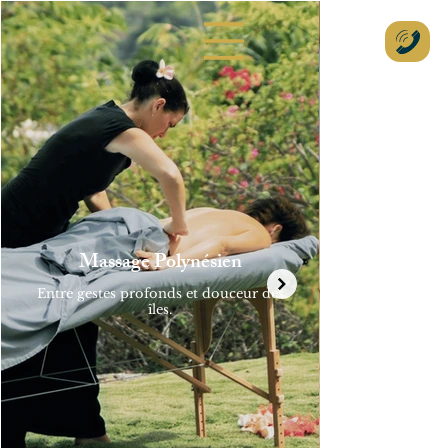
Massage Polynésien
Gestue
Entre gestes profonds et douceur des
Des mouvemen
îles.