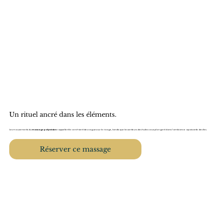
Un rituel ancré dans les éléments.
Les mouvements du
massage polynésien
rappellent le va-et-vient des vagues sur le rivage, tandis que les senteurs des huiles vous plongent dans l’ambiance apaisante des îles.
Réserver ce massage