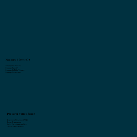
Massage à domicile
Massage Polynésien
Massage Sportif
Massage Kobido (Visage)
Massage Sur-mesure
Préparer votre séance
Questions fréquentes (FAQ)
Conseils massages
Créer l’ambiance parfaite
Choisir votre massage