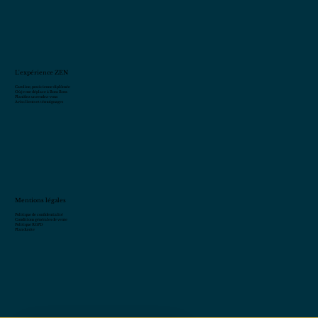
L'expérience ZEN
Caroline, praticienne diplômée
Où je me déplace à Bora Bora
Planifiez un rendez-vous
Avis clients et témoignages
Mentions légales
Politique de confidentialité
Conditions générales de vente
Politique RGPD
Plan du site