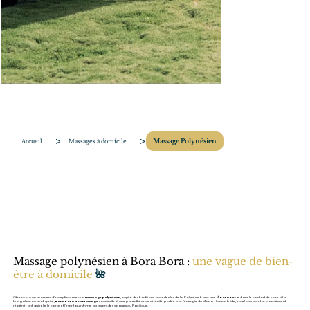
>
>
Accueil
Massages à domicile
Massage Polynésien
Massage polynésien à Bora Bora :
une vague de bien-
être à domicile
🌺
Offrez-vous un moment d’exception avec un
massage polynésien
, inspiré des traditions ancestrales de la Polynésie française. À
Bora Bora
, dans le confort de votre villa,
bungalow ou motu privé,
Bora Bora Zen Massage
vous invite à une parenthèse de sérénité, portée par l’énergie du Mana. Un soin fluide, enveloppant et profondément
régénérant, qui relie le corps et l’esprit au rythme apaisant des vagues du Pacifique.