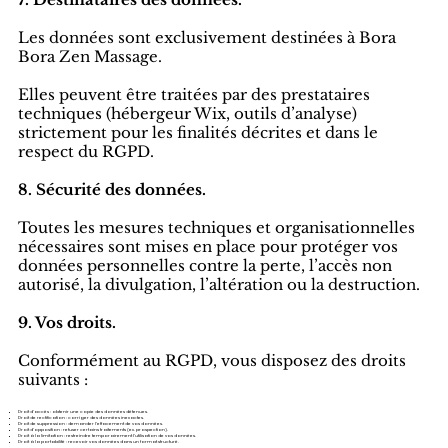
7. Destinataires des données.
Les données sont exclusivement destinées à Bora
Bora Zen Massage.
Elles peuvent être traitées par des prestataires
techniques (hébergeur Wix, outils d’analyse)
strictement pour les finalités décrites et dans le
respect du RGPD.
8. Sécurité des données.
Toutes les mesures techniques et organisationnelles
nécessaires sont mises en place pour protéger vos
données personnelles contre la perte, l’accès non
autorisé, la divulgation, l’altération ou la destruction.
9. Vos droits.
Conformément au RGPD, vous disposez des droits
suivants :
Droit d’accès : obtenir une copie des données détenues.
Droit de rectification : corriger des données inexactes.
Droit de suppression : demander l’effacement de vos données.
Droit d’opposition : refuser certains traitements (ex. prospection).
Droit à la limitation : restreindre temporairement l’utilisation de vos données.
Droit à la portabilité : recevoir vos données dans un format structuré.