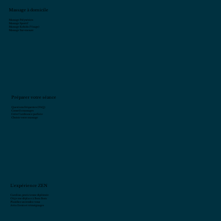
Massage à domicile
Massage Polynésien
Massage Sportif
Massage Kobido (Visage)
Massage Sur-mesure
Préparer votre séance
Questions fréquentes (FAQ)
Conseils massages
Créer l’ambiance parfaite
Choisir votre massage
L'expérience ZEN
Caroline, praticienne diplômée
Où je me déplace à Bora Bora
Planifiez un rendez-vous
Avis clients et témoignages