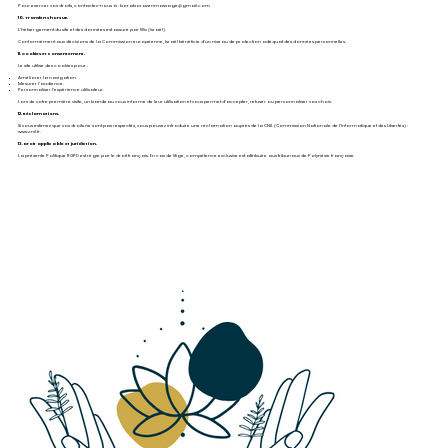
Pour exercer vos droits, contactez-nous à : boraborazenmassage@gmail.com
10. Transferts hors UE.
L’hébergement du site et des données est assuré par Wix (Israël).
Conformément aux décisions de la Commission européenne, Israël bénéficie d’un niveau de protection adéquat des données personnelles.
11. Cookies et consentement.
Le site utilise des cookies pour :
Améliorer la navigation.
Mesurer l’audience.
Personnaliser l’expérience utilisateur.
Lors de votre première visite, un bandeau vous informe de leur utilisation et vous permet d’accepter, refuser ou personnaliser vos choix.
12. Réclamations.
Si vous estimez que vos droits ne sont pas respectés, vous pouvez introduire une réclamation auprès de la CNIL (Commission Nationale de l’Informatique et des Libertés) :
www.cnil.fr.
13. Droit applicable et juridiction.
La présente Politique RGPD est régie par le droit français. En cas de litige, compétence exclusive est attribuée aux tribunaux de Polynésie française.