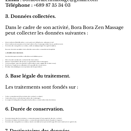
Téléphone :
+689 87 35 34 03
3. Données collectées.
Dans le cadre de son activité, Bora Bora Zen Massage
peut collecter les données suivantes :
Informations d’identification : nom, prénom, téléphone, adresse email.
Informations nécessaires à la réservation d’un massage (date, heure, préférences).
Données de navigation (cookies, outils analytiques type Google Analytics).
Aucune donnée sensible n’est collectée sans votre consentement explicite.
4. Finalités du traitement.
Les données personnelles collectées sont utilisées pour :
Gérer les demandes de contact et de réservation.
Assurer la prestation de service (organisation des massages).
Communiquer avec les clients (confirmation, suivi, rappel de rendez-vous).
Améliorer l’expérience utilisateur et la qualité de nos services.
Réaliser des statistiques anonymisées de fréquentation.
5. Base légale du traitement.
Les traitements sont fondés sur :
Votre consentement (formulaire de contact, cookies).
L’exécution d’un contrat (réservation de massage).
Le respect d’obligations légales (facturation, conservation des données).
6. Durée de conservation.
Données issues des formulaires : conservées jusqu’à 3 ans après le dernier contact.
Données relatives à la facturation : conservées pendant la durée légale en vigueur.
Données de navigation (cookies) : durée variable selon paramétrage (13 mois maximum en général).