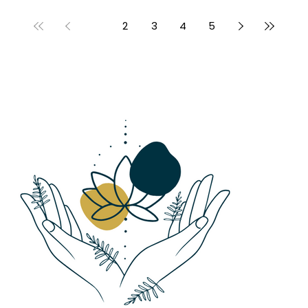
de bien-être en Polynésie Française.
1
2
3
4
5