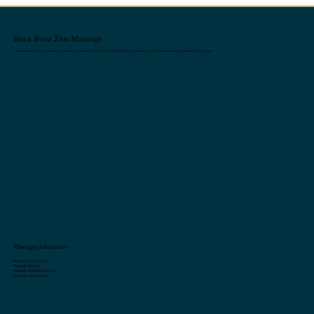
Bora Bora Zen Massage
Votre expérience de massage haut de gamme à domicile à Bora Bora, entre tradition polynésienne et détente exclusive.
Massage à domicile
Massage Polynésien
Massage Sportif
Massage Kobido (Visage)
Massage Sur-mesure