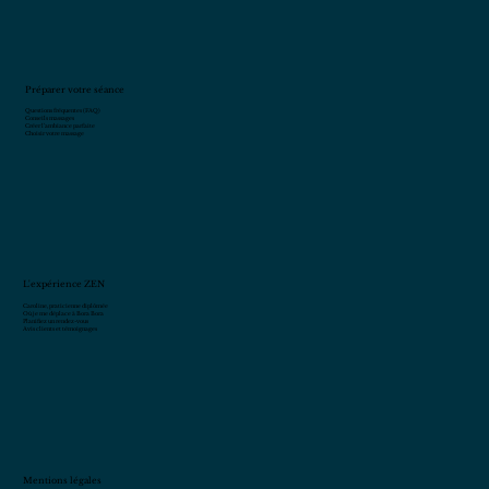
Préparer votre séance
Questions fréquentes (FAQ)
Conseils massages
Créer l’ambiance parfaite
Choisir votre massage
L'expérience ZEN
Caroline, praticienne diplômée
Où je me déplace à Bora Bora
Planifiez un rendez-vous
Avis clients et témoignages
Mentions légales